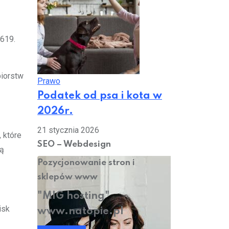
 619.
biorstw
Prawo
Podatek od psa i kota w
2026r.
21 stycznia 2026
 które
SEO – Webdesign
wą
Pozycjonowanie stron i
sklepów www
"MIG hosting"
isk
www.natopie.pl