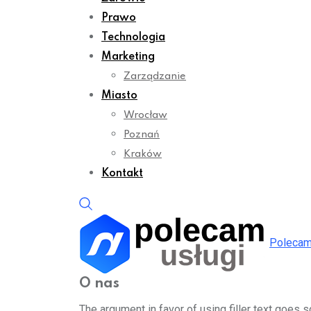
Prawo
Technologia
Marketing
Zarządzanie
Miasto
Wrocław
Poznań
Kraków
Kontakt
Polecam
O nas
The argument in favor of using filler text goes 