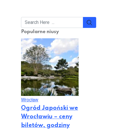
Popularne niusy
Wrocław
Ogród Japoński we
Wrocławiu – ceny
biletów, godziny