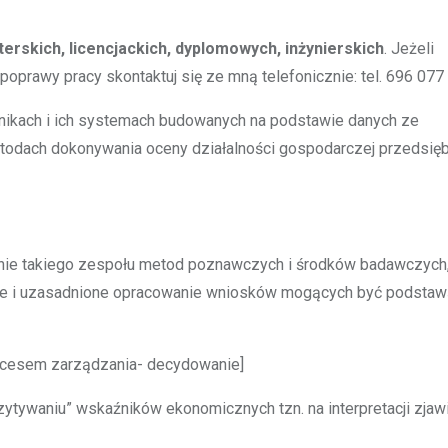
erskich, licencjackich, dyplomowych, inżynierskich
. Jeżeli
rawy pracy skontaktuj się ze mną telefonicznie: tel. 696 077
nikach i ich systemach budowanych na podstawie danych ze
etodach dokonywania oceny działalności gospodarczej przedsię
nie takiego zespołu metod poznawczych i środków badawczych,
tne i uzasadnione opracowanie wniosków mogących być podsta
rocesem zarządzania- decydowanie]
zytywaniu” wskaźników ekonomicznych tzn. na interpretacji zjaw