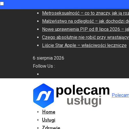
Skip
Metroseksualność – co to znaczy, jak ją ro
to
Małżeństwo na odległość – jak dochodzi d
content
Nowe uprawnienia PIP od 8 lipca 2026 – ja
Czego absolutnie nie robić przy wrastając
Liście Star Apple – właściwości lecznicze
6 sierpnia 2026
Follow Us :
Polecam
Home
Usługi
Zdrowie