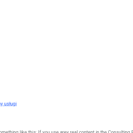
y usługi
something like this: If you use arey real content in the Consultin