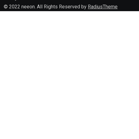
© 2022 neeon. All Rights Reserved by
RadiusTheme