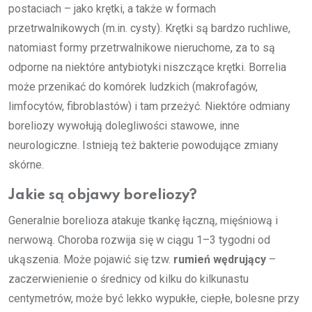
postaciach – jako krętki, a także w formach
przetrwalnikowych (m.in. cysty). Krętki są bardzo ruchliwe,
natomiast formy przetrwalnikowe nieruchome, za to są
odporne na niektóre antybiotyki niszczące krętki. Borrelia
może przenikać do komórek ludzkich (makrofagów,
limfocytów, fibroblastów) i tam przeżyć. Niektóre odmiany
boreliozy wywołują dolegliwości stawowe, inne
neurologiczne. Istnieją też bakterie powodujące zmiany
skórne.
Jakie są objawy boreliozy?
Generalnie borelioza atakuje tkankę łączną, mięśniową i
nerwową. Choroba rozwija się w ciągu 1–3 tygodni od
ukąszenia. Może pojawić się tzw.
rumień wędrujący
–
zaczerwienienie o średnicy od kilku do kilkunastu
centymetrów, może być lekko wypukłe, ciepłe, bolesne przy