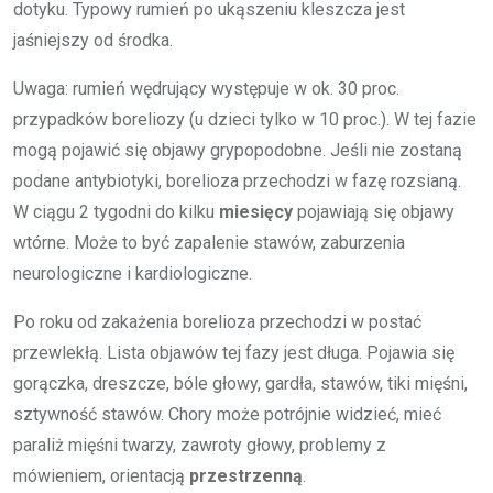
dotyku. Typowy rumień po ukąszeniu kleszcza jest
jaśniejszy od środka.
Uwaga: rumień wędrujący występuje w ok. 30 proc.
przypadków boreliozy (u dzieci tylko w 10 proc.). W tej fazie
mogą pojawić się objawy grypopodobne. Jeśli nie zostaną
podane antybiotyki, borelioza przechodzi w fazę rozsianą.
W ciągu 2 tygodni do kilku
miesięcy
pojawiają się objawy
wtórne. Może to być zapalenie stawów, zaburzenia
neurologiczne i kardiologiczne.
Po roku od zakażenia borelioza przechodzi w postać
przewlekłą. Lista objawów tej fazy jest długa. Pojawia się
gorączka, dreszcze, bóle głowy, gardła, stawów, tiki mięśni,
sztywność stawów. Chory może potrójnie widzieć, mieć
paraliż mięśni twarzy, zawroty głowy, problemy z
mówieniem, orientacją
przestrzenną
.