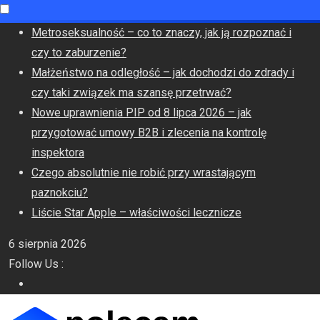
Skip
Metroseksualność – co to znaczy, jak ją rozpoznać i
to
czy to zaburzenie?
content
Małżeństwo na odległość – jak dochodzi do zdrady i
czy taki związek ma szansę przetrwać?
Nowe uprawnienia PIP od 8 lipca 2026 – jak
przygotować umowy B2B i zlecenia na kontrolę
inspektora
Czego absolutnie nie robić przy wrastającym
paznokciu?
Liście Star Apple – właściwości lecznicze
6 sierpnia 2026
Follow Us :