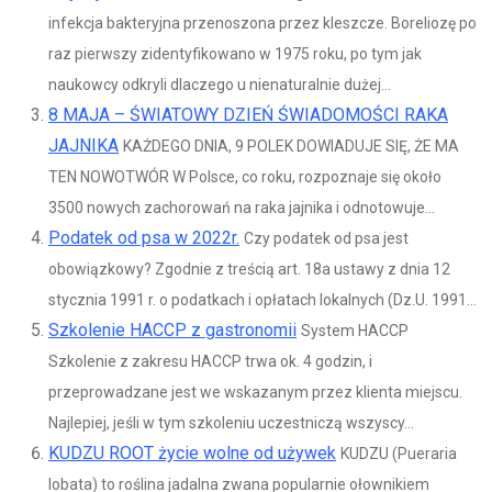
infekcja bakteryjna przenoszona przez kleszcze. Boreliozę po
raz pierwszy zidentyfikowano w 1975 roku, po tym jak
naukowcy odkryli dlaczego u nienaturalnie dużej...
8 MAJA – ŚWIATOWY DZIEŃ ŚWIADOMOŚCI RAKA
JAJNIKA
KAŻDEGO DNIA, 9 POLEK DOWIADUJE SIĘ, ŻE MA
TEN NOWOTWÓR W Polsce, co roku, rozpoznaje się około
3500 nowych zachorowań na raka jajnika i odnotowuje...
Podatek od psa w 2022r.
Czy podatek od psa jest
obowiązkowy? Zgodnie z treścią art. 18a ustawy z dnia 12
stycznia 1991 r. o podatkach i opłatach lokalnych (Dz.U. 1991...
Szkolenie HACCP z gastronomii
System HACCP
Szkolenie z zakresu HACCP trwa ok. 4 godzin, i
przeprowadzane jest we wskazanym przez klienta miejscu.
Najlepiej, jeśli w tym szkoleniu uczestniczą wszyscy...
KUDZU ROOT życie wolne od używek
KUDZU (Pueraria
lobata) to roślina jadalna zwana popularnie ołownikiem