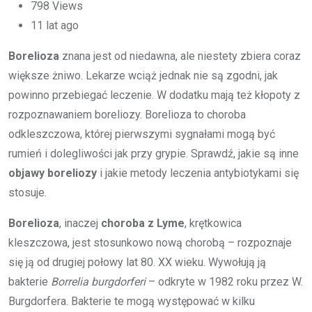
798
Views
11 lat ago
Borelioza
znana jest od niedawna, ale niestety zbiera coraz
większe żniwo. Lekarze wciąż jednak nie są zgodni, jak
powinno przebiegać leczenie. W dodatku mają też kłopoty z
rozpoznawaniem boreliozy. Borelioza to choroba
odkleszczowa, której pierwszymi sygnałami mogą być
rumień i dolegliwości jak przy grypie. Sprawdź, jakie są inne
objawy boreliozy
i jakie metody leczenia antybiotykami się
stosuje.
Borelioza
, inaczej
choroba z Lyme
, krętkowica
kleszczowa, jest stosunkowo nową chorobą – rozpoznaje
się ją od drugiej połowy lat 80. XX wieku. Wywołują ją
bakterie
Borrelia burgdorferi
– odkryte w 1982 roku przez W.
Burgdorfera. Bakterie te mogą występować w kilku