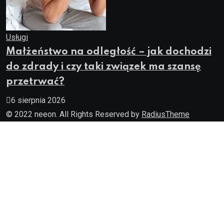
Usługi
Małżeństwo na odległość – jak dochodzi
do zdrady i czy taki związek ma szansę
przetrwać?
6 sierpnia 2026
© 2022 neeon. All Rights Reserved by
RadiusTheme