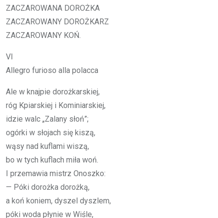
ZA­CZA­RO­WA­NA DOROŻKA
ZA­CZA­RO­WA­NY DOROŻKARZ
ZA­CZA­RO­WA­NY KOŃ.
VI
Al­le­gro fu­rio­so alla po­lac­ca
Ale w knaj­pie do­roż­kar­skiej,
róg Kpiar­skiej i Ko­mi­niar­skiej,
idzie walc „Za­la­ny słoń”;
ogór­ki w sło­jach się ki­szą,
wąsy nad ku­fla­mi wi­szą,
bo w tych ku­flach miła woń.
I prze­ma­wia mistrz Onosz­ko:
— Póki do­roż­ka do­roż­ką,
a koń ko­niem, dy­szel dy­sz­lem,
póki woda pły­nie w Wi­śle,