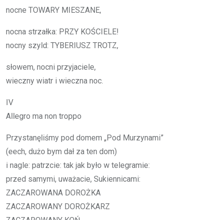
noc­ne TO­WA­RY MIE­SZA­NE,
noc­na strzał­ka: PRZY KOŚCIE­LE!
noc­ny szyld: TY­BE­RIUSZ TROTZ,
sło­wem, noc­ni przy­ja­cie­le,
wiecz­ny wiatr i wiecz­na noc.
IV
Al­le­gro ma non trop­po
Przy­sta­nę­li­śmy pod do­mem „Pod Mu­rzy­na­mi”
(eech, dużo bym dał za ten dom)
i na­gle: pa­trz­cie: tak jak było w te­le­gra­mie:
przed sa­my­mi, uwa­ża­cie, Su­kien­ni­ca­mi:
ZA­CZA­RO­WA­NA DOROŻKA
ZA­CZA­RO­WA­NY DOROŻKARZ