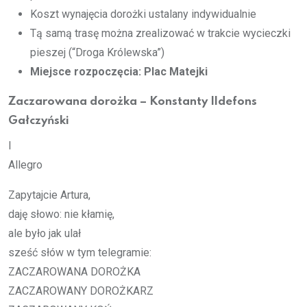
Koszt wynajęcia dorożki ustalany indywidualnie
Tą samą trasę można zrealizować w trakcie wycieczki
pieszej (“Droga Królewska”)
Miejsce rozpoczęcia: Plac Matejki
Zaczarowana dorożka – Konstanty Ildefons
Gałczyński
I
Al­le­gro
Za­py­taj­cie Ar­tu­ra,
daję sło­wo: nie kła­mię,
ale było jak ulał
sześć słów w tym te­le­gra­mie:
ZA­CZA­RO­WA­NA DOROŻKA
ZA­CZA­RO­WA­NY DOROŻKARZ