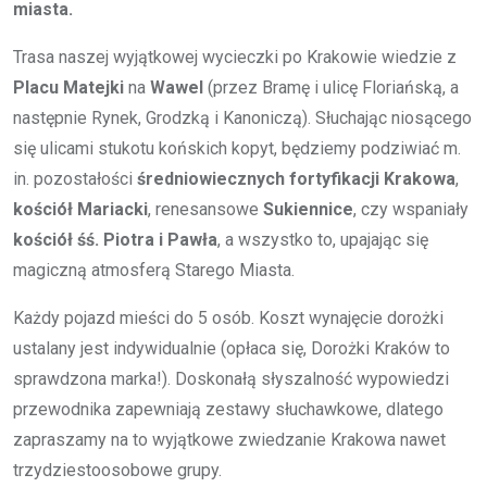
miasta.
Trasa naszej wyjątkowej wycieczki po Krakowie wiedzie z
Placu Matejki
na
Wawel
(przez Bramę i ulicę Floriańską, a
następnie Rynek, Grodzką i Kanoniczą). Słuchając niosącego
się ulicami stukotu końskich kopyt, będziemy podziwiać m.
in. pozostałości
średniowiecznych fortyfikacji Krakowa
,
kościół Mariacki
, renesansowe
Sukiennice
, czy wspaniały
kościół śś. Piotra i Pawła
, a wszystko to, upajając się
magiczną atmosferą Starego Miasta.
Każdy pojazd mieści do 5 osób. Koszt wynajęcie dorożki
ustalany jest indywidualnie (opłaca się, Dorożki Kraków to
sprawdzona marka!). Doskonałą słyszalność wypowiedzi
przewodnika zapewniają zestawy słuchawkowe, dlatego
zapraszamy na to wyjątkowe zwiedzanie Krakowa nawet
trzydziestoosobowe grupy.