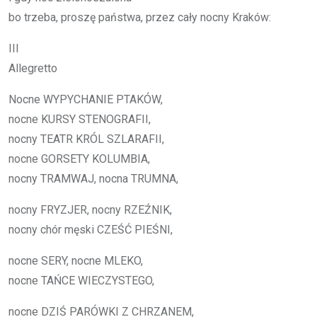
bo trze­ba, pro­szę pań­stwa, przez cały noc­ny Kra­ków:
III
Al­le­gret­to
Noc­ne WY­PY­CHA­NIE PTAKÓW,
noc­ne KUR­SY STE­NO­GRA­FII,
noc­ny TE­ATR KRÓL SZLA­RA­FII,
noc­ne GOR­SE­TY KO­LUM­BIA,
noc­ny TRAM­WAJ, noc­na TRUM­NA,
noc­ny FRY­ZJER, noc­ny RZEŹNIK,
noc­ny chór mę­ski CZEŚĆ PIEŚNI,
noc­ne SERY, noc­ne MLE­KO,
noc­ne TAŃCE WIE­CZY­STE­GO,
noc­ne DZIŚ PARÓWKI Z CHRZA­NEM,