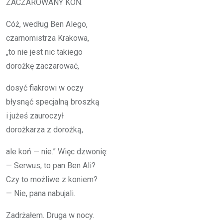
ZA­CZA­RO­WA­NY KOŃ.
Cóż, we­dług Ben Ale­go,
czar­no­mi­strza Kra­ko­wa,
„to nie jest nic ta­kie­go
do­roż­kę za­cza­ro­wać,
do­syć fia­kro­wi w oczy
bły­snąć spe­cjal­ną brosz­ką
i ju­żeś za­uro­czył
do­roż­ka­rza z do­roż­ką,
ale koń — nie.” Więc dzwo­nię:
— Ser­wus, to pan Ben Ali?
Czy to moż­li­we z ko­niem?
— Nie, pana na­bu­ja­li.
Za­drża­łem. Dru­ga w nocy.