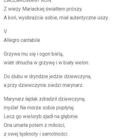
ZA­CZA­RO­WA­NY KOŃ.
Z wie­ży Ma­riac­kiej świa­tłem pró­szy.
A koń, wy­obraź­cie so­bie, miał au­ten­tycz­ne uszy.
V
Al­le­gro can­ta­bi­le
Grzy­wa mu się i ogon bie­lą,
wiatr dmu­cha w grzy­wę i w bia­ły we­lon.
Do ślu­bu w dryn­dzie je­dzie dziew­czy­na,
a przy dziew­czy­nie sie­dzi ma­ry­narz.
Ma­ry­narz łaj­dak zdra­dził dziew­czy­nę,
my­ślał: Na mo­rze so­bie po­pły­nę.
Lecz go wie­lo­ryb zjadł na głę­bi­nie.
Ona umar­ła po­tem z mi­ło­ści,
z owej tę­sk­no­ty i sa­mot­no­ści.