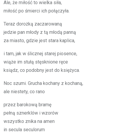
Ale, że mi­łość to wiel­ka siła,
mi­łość po śmier­ci ich po­łą­czy­ła.
Te­raz do­roż­ką za­cza­ro­wa­ną
je­dzie pan mło­dy z tą mło­dą pan­ną
za mia­sto, gdzie jest sta­ra ka­pli­ca,
i tam, jak w ślicz­nej sta­rej pio­sen­ce,
wią­że im stu­łą stę­sk­nio­ne ręce
ksiądz, co po­dob­ny jest do księ­ży­ca.
Noc szu­mi. Gru­cha ko­cha­ny z ko­cha­ną,
ale nie­ste­ty, co rano
przez ba­ro­ko­wą bra­mę
peł­ną szner­klów i wzo­rów
wszyst­ko zni­ka na amen
in se­cu­la se­cu­lo­rum