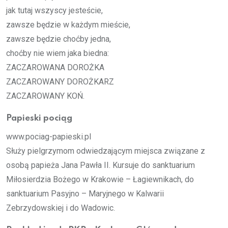
jak tu­taj wszy­scy je­ste­ście,
za­wsze bę­dzie w każ­dym mie­ście,
za­wsze bę­dzie choć­by jed­na,
choć­by nie wiem jaka bied­na:
ZA­CZA­RO­WA­NA DOROŻKA
ZA­CZA­RO­WA­NY DOROŻKARZ
ZA­CZA­RO­WA­NY KOŃ.
Papieski pociąg
www.pociag-papieski.pl
Służy pielgrzymom odwiedzającym miejsca związane z
osobą papieża Jana Pawła II. Kursuje do sanktuarium
Miłosierdzia Bożego w Krakowie – Łagiewnikach, do
sanktuarium Pasyjno – Maryjnego w Kalwarii
Zebrzydowskiej i do Wadowic.