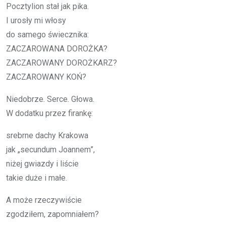
Pocz­ty­lion stał jak pika.
I uro­sły mi wło­sy
do sa­me­go świecz­ni­ka:
ZA­CZA­RO­WA­NA DOROŻKA?
ZA­CZA­RO­WA­NY DOROŻKARZ?
ZA­CZA­RO­WA­NY KOŃ?
Nie­do­brze. Ser­ce. Gło­wa.
W do­dat­ku przez fi­ran­kę:
srebr­ne da­chy Kra­ko­wa
jak „se­cun­dum Jo­an­nem”,
ni­żej gwiaz­dy i li­ście
ta­kie duże i małe.
A może rze­czy­wi­ście
zgo­dzi­łem, za­po­mnia­łem?