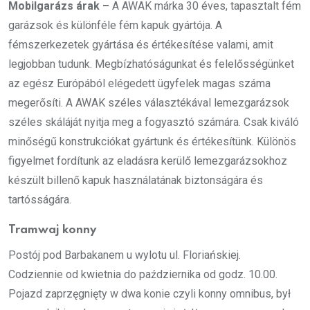
Mobilgarázs árak –
A AWAK márka 30 éves, tapasztalt fém
garázsok és különféle fém kapuk gyártója. A
fémszerkezetek gyártása és értékesítése valami, amit
legjobban tudunk. Megbízhatóságunkat és felelősségünket
az egész Európából elégedett ügyfelek magas száma
megerősíti. A AWAK széles választékával lemezgarázsok
széles skáláját nyitja meg a fogyasztó számára. Csak kiváló
minőségű konstrukciókat gyártunk és értékesítünk. Különös
figyelmet fordítunk az eladásra kerülő lemezgarázsokhoz
készült billenő kapuk használatának biztonságára és
tartósságára.
Tramwaj konny
Postój pod Barbakanem u wylotu ul. Floriańskiej.
Codziennie od kwietnia do października od godz. 10.00.
Pojazd zaprzęgnięty w dwa konie czyli konny omnibus, był