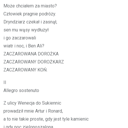
Może chcia­łem za mia­sto?
Czło­wiek pra­gnie po­dró­ży.
Dryn­dziarz cze­kał i za­snął,
sen mu wąsy wy­dłu­żył
i go za­cza­ro­wa­li
wiatr i noc, i Ben Ali?
ZA­CZA­RO­WA­NA DOROŻKA
ZA­CZA­RO­WA­NY DOROŻKARZ
ZA­CZA­RO­WA­NY KOŃ.
II
Al­le­gro so­ste­nu­to
Z uli­cy We­ne­cja do Su­kien­nic
pro­wa­dził mnie Ar­tur i Ro­nard,
a to nie ta­kie pro­ste, gdy jest tyle ka­mie­nic
i gdy noc zie­lo­no­sza­lo­na