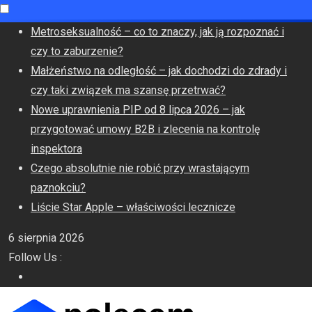
Skip
Metroseksualność – co to znaczy, jak ją rozpoznać i
to
czy to zaburzenie?
content
Małżeństwo na odległość – jak dochodzi do zdrady i
czy taki związek ma szansę przetrwać?
Nowe uprawnienia PIP od 8 lipca 2026 – jak
przygotować umowy B2B i zlecenia na kontrolę
inspektora
Czego absolutnie nie robić przy wrastającym
paznokciu?
Liście Star Apple – właściwości lecznicze
6 sierpnia 2026
Follow Us :