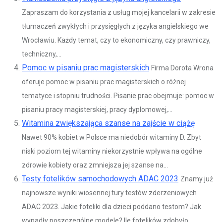
Zapraszam do korzystania z usług mojej kancelarii w zakresie
tłumaczeń zwykłych i przysięgłych z języka angielskiego we
Wrocławiu. Każdy temat, czy to ekonomiczny, czy prawniczy,
techniczny,...
Pomoc w pisaniu prac magisterskich
Firma Dorota Wrona
oferuje pomoc w pisaniu prac magisterskich o różnej
tematyce i stopniu trudności. Pisanie prac obejmuje: pomoc w
pisaniu pracy magisterskiej, pracy dyplomowej,...
Witamina zwiększająca szanse na zajście w ciążę
Nawet 90% kobiet w Polsce ma niedobór witaminy D. Zbyt
niski poziom tej witaminy niekorzystnie wpływa na ogólne
zdrowie kobiety oraz zmniejsza jej szanse na...
Testy fotelików samochodowych ADAC 2023
Znamy już
najnowsze wyniki wiosennej tury testów zderzeniowych
ADAC 2023. Jakie foteliki dla dzieci poddano testom? Jak
wypadły poszczególne modele? Ile fotelików zdobyło