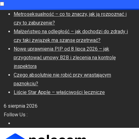
Skip
Metroseksualność – co to znaczy, jak ją rozpoznać i
to
czy to zaburzenie?
content
Małżeństwo na odległość – jak dochodzi do zdrady i
czy taki związek ma szansę przetrwać?
Nowe uprawnienia PIP od 8 lipca 2026 – jak
przygotować umowy B2B i zlecenia na kontrolę
inspektora
Czego absolutnie nie robić przy wrastającym
paznokciu?
Liście Star Apple – właściwości lecznicze
6 sierpnia 2026
Follow Us :