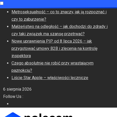
Skip
Metroseksualność – co to znaczy, jak ją rozpoznać i
to
czy to zaburzenie?
content
Małżeństwo na odległość – jak dochodzi do zdrady i
czy taki związek ma szansę przetrwać?
Nowe uprawnienia PIP od 8 lipca 2026 – jak
przygotować umowy B2B i zlecenia na kontrolę
inspektora
Czego absolutnie nie robić przy wrastającym
paznokciu?
Liście Star Apple – właściwości lecznicze
6 sierpnia 2026
Follow Us :